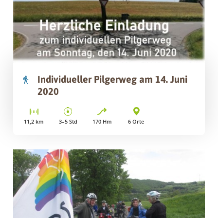
Individueller Pilgerweg am 14. Juni
2020
11,2
km
3–5
Std
170
Hm
6
Orte