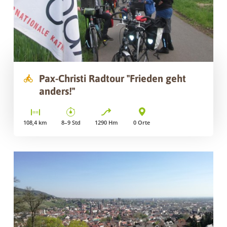
Pax-Christi Radtour "Frieden geht
anders!"
108,4
km
8–9
Std
1290
Hm
0
Orte