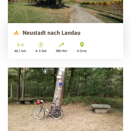
Neustadt nach Landau
46,1
km
4–5
Std
380
Hm
4
Orte