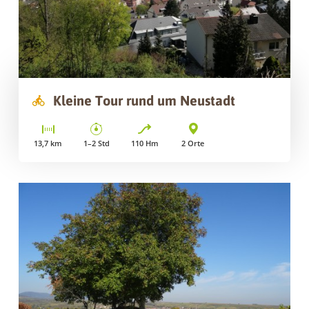
Kleine Tour rund um Neustadt
13,7
km
1–2
Std
110
Hm
2
Orte