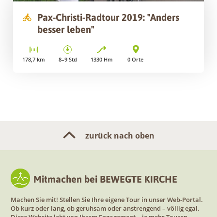
Pax-Christi-Radtour 2019: "Anders
besser leben"
178,7
km
8–9
Std
1330
Hm
0
Orte
zurück nach oben
Mitmachen bei BEWEGTE KIRCHE
Machen Sie mit! Stellen Sie Ihre eigene Tour in unser Web-Portal.
Ob kurz oder lang, ob geruhsam oder anstrengend – völlig egal.
Diese Website lebt von Ihrem Engagement – je mehr Touren