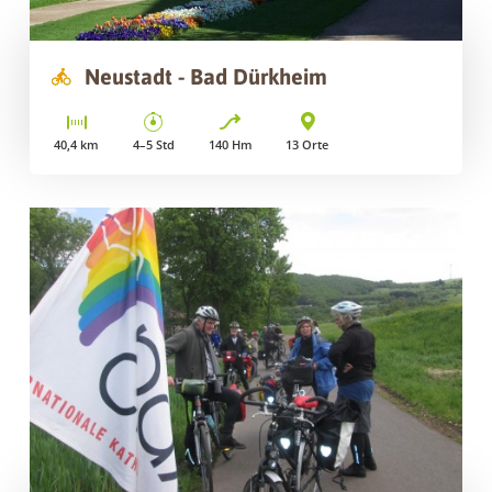
Neustadt - Bad Dürkheim
40,4
km
4–5
Std
140
Hm
13
Orte