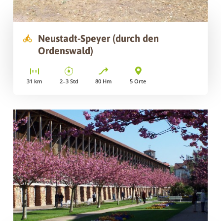
Neustadt-Speyer (durch den
Ordenswald)
31
km
2–3
Std
80
Hm
5
Orte