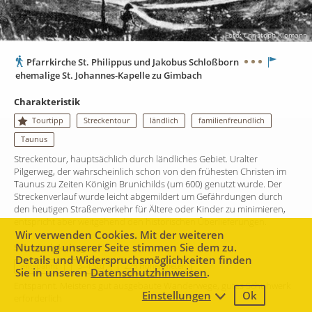
Foto: Christoph Klomann
Pfarrkirche St. Philippus und Jakobus Schloßborn
ehemalige St. Johannes-Kapelle zu Gimbach
Charakteristik
Tourtipp
Streckentour
ländlich
familienfreundlich
Taunus
Streckentour, hauptsächlich durch ländliches Gebiet. Uralter
Pilgerweg, der wahrscheinlich schon von den frühesten Christen im
Taunus zu Zeiten Königin Brunichilds (um 600) genutzt wurde. Der
Streckenverlauf wurde leicht abgemildert um Gefährdungen durch
den heutigen Straßenverkehr für Ältere oder Kinder zu minimieren,
entspricht aber weitgehend den historischen Überlieferungen.
Wir verwenden Cookies. Mit der weiteren
Nutzung unserer Seite stimmen Sie dem zu.
Schwierigkeitsgrad
Details und Widerspruchsmöglichkeiten finden
entspannt
3–4 Std
228 Höhenmeter
Sie in unseren
Datenschutzhinweisen
.
Entspannt. Meistens gut ausgebaute Wanderwege, gutes Schuhwerk
Einstellungen
Ok
1 km
erforderlich
Leaflet
|
Map data ©
Mapbox
contributors,
CC-BY-SA