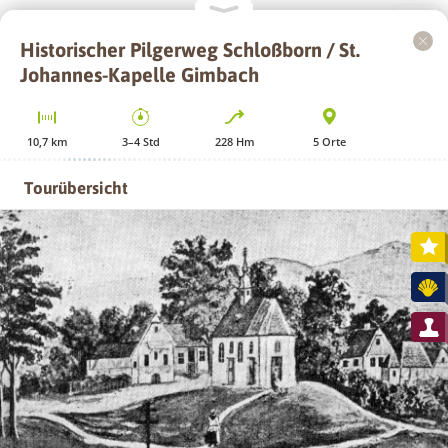
Historischer Pilgerweg Schloßborn / St.
+
Johannes-Kapelle Gimbach
−
10,7
km
3–4
Std
228
Hm
5
Orte
Tourübersicht
GPS