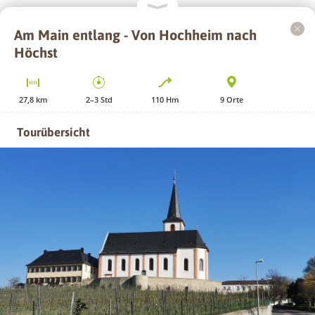
Am Main entlang - Von Hochheim nach
+
Höchst
−
27,8
km
2–3
Std
110
Hm
9
Orte
Tourübersicht
GPS