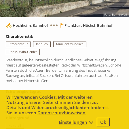
Foto: Bernd Weil
Hochheim, Bahnhof
Frankfurt-Höchst, Bahnhof
Charakteristik
Streckentour
ländlich
familienfreundlich
Rhein-Main-Gebiet
Streckentour, hauptsächlich durch ländliches Gebiet. Wegführung
meist auf geteerten/besfestigten Rad-oder Wirtschaftswegen. Schöne
Fahrten duch die Auen. Bei der Umfahrung des Industrieparks
Radweg an, teils auf Straßen. Bei Ortsurchfahrten auch auf Straßen,
meist aber Nebenstraßen.
Schwierigkeitsgrad
Wir verwenden Cookies. Mit der weiteren
entspannt
2–3 Std
110 Höhenmeter
Nutzung unserer Seite stimmen Sie dem zu.
Entspannt. Leichte Tour, überwiegend auf dem Main-Radweg.
Details und Widerspruchsmöglichkeiten finden
Sie in unseren
Datenschutzhinweisen
.
Hintergrund
Einstellungen
Ok
3 km
kulturell
Leaflet
|
Map data ©
Mapbox
contributors,
CC-BY-SA